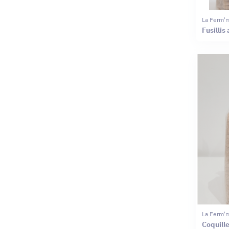
La Ferm'
Fusillis
La Ferm'
Coquill