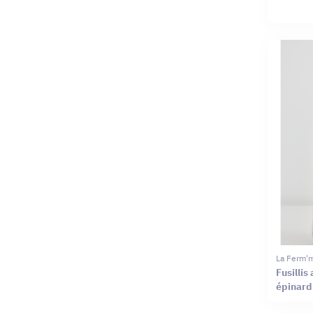
La Ferm'
Fusillis
épinard