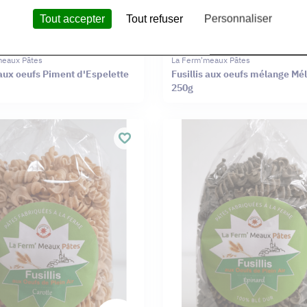
Tout accepter
Tout refuser
Personnaliser
meaux Pâtes
La Ferm'meaux Pâtes
 aux oeufs Piment d'Espelette
Fusillis aux oeufs mélange Mé
250g