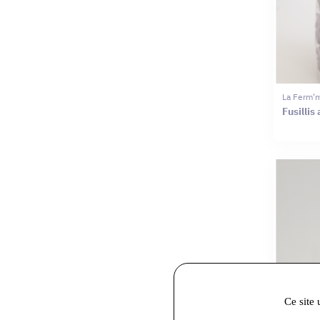
La Ferm'
Fusillis
Ce site 