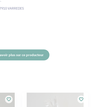
e
.
, 77910 VARREDES
avoir plus sur ce producteur