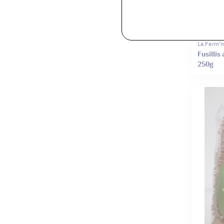
La Ferm'
Fusillis
250g