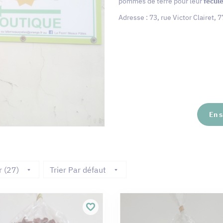
pommes de terre pour leur
fécul
Adresse : 73, rue Victor Clairet
En s
r (27)
Trier Par défaut