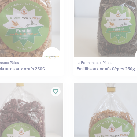
meaux Pâtes
La Ferm'meaux Pâtes
s Natures aux œufs 250G
Fusillis aux oeufs Cèpes 250g