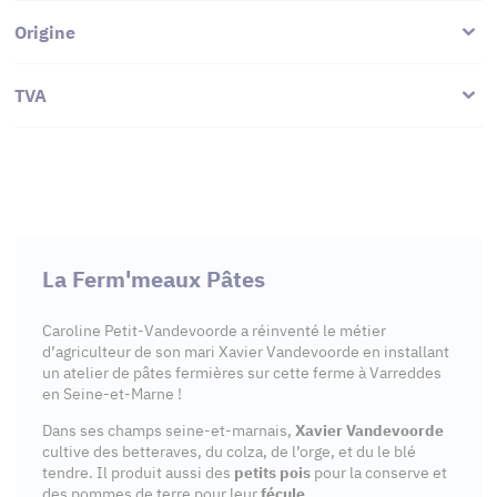
Origine
TVA
La Ferm'meaux Pâtes
Caroline Petit-Vandevoorde a réinventé le métier
d’agriculteur de son mari Xavier Vandevoorde en installant
un atelier de pâtes fermières sur cette ferme à Varreddes
en Seine-et-Marne !
Dans ses champs seine-et-marnais,
Xavier Vandevoorde
cultive des betteraves, du colza, de l’orge, et du le blé
tendre. Il produit aussi des
petits pois
pour la conserve et
des pommes de terre pour leur
fécule
.