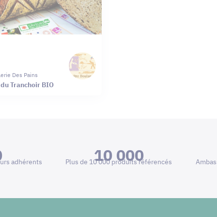
lerie Des Pains
 du Tranchoir BIO
0
10 000
urs adhérents
Plus de 10 000 produits référencés
Ambass