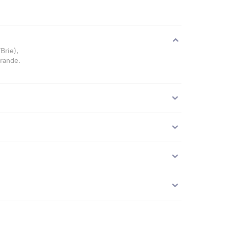
Brie),
érande.