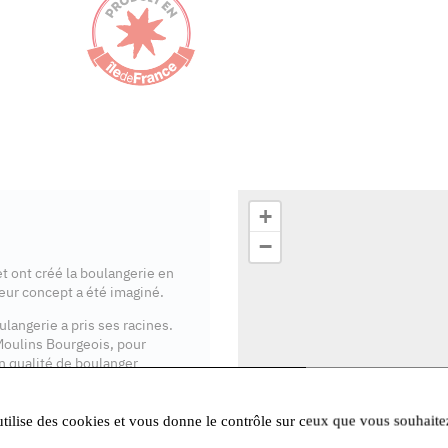
+
−
 ont créé la boulangerie en
leur concept a été imaginé.
ulangerie a pris ses racines.
 Moulins Bourgeois, pour
n qualité de boulanger
angerie et viennoiserie sont
te de tradition, la tourte de
veautés comme le pain
utilise des cookies et vous donne le contrôle sur ceux que vous souhaite
selon la saison...