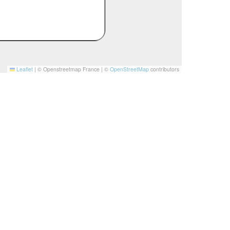
Leaflet
|
© Openstreetmap France | ©
OpenStreetMap
contributors