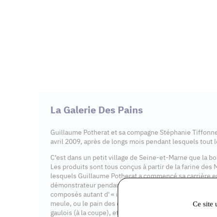
La Galerie Des Pains
Guillaume Potherat et sa compagne Stéphanie Tiffonnet
avril 2009, après de longs mois pendant lesquels tout 
C’est dans un petit village de Seine-et-Marne que la bo
Les produits sont tous conçus à partir de la farine des
lesquels Guillaume Potherat a commencé sa carrière e
démonstrateur pendant 4 années. Ses produits de boul
composés autant d' « incontournables » comme la baguet
meule, ou le pain des champs, mais également de nou
Ce site 
gaulois (à la coupe), et les divers pains aux ingrédients 