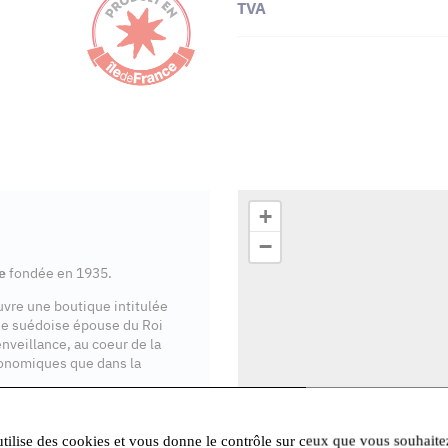
TVA
+
−
e
fondée en 1935.
ouvre une boutique intitulée
se suédoise épouse du Roi
enveillance, au coeur de la
onomiques que dans la
ente en Île-de-France
.
utilise des cookies et vous donne le contrôle sur ceux que vous souhaite