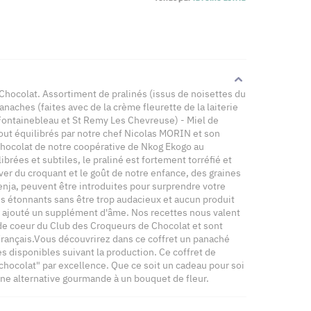
Chocolat. Assortiment de pralinés (issus de noisettes du
naches (faites avec de la crème fleurette de la laiterie
 Fontainebleau et St Remy Les Chevreuse) - Miel de
tout équilibrés par notre chef Nicolas MORIN et son
chocolat de notre coopérative de Nkog Ekogo au
rées et subtiles, le praliné est fortement torréfié et
er du croquant et le goût de notre enfance, des graines
penja, peuvent être introduites pour surprendre votre
ois étonnants sans être trop audacieux et aucun produit
st ajouté un supplément d'âme. Nos recettes nous valent
de coeur du Club des Croqueurs de Chocolat et sont
rançais.Vous découvrirez dans ce coffret un panaché
es disponibles suivant la production. Ce coffret de
 chocolat" par excellence. Que ce soit un cadeau pour soi
ne alternative gourmande à un bouquet de fleur.