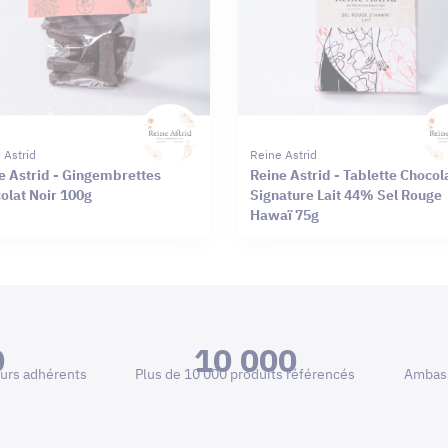
 Astrid
Reine Astrid
e Astrid - Gingembrettes
Reine Astrid - Tablette Chocol
olat Noir 100g
Signature Lait 44% Sel Rouge
Hawaï 75g
0
10 000
urs adhérents
Plus de 10 000 produits référencés
Ambass