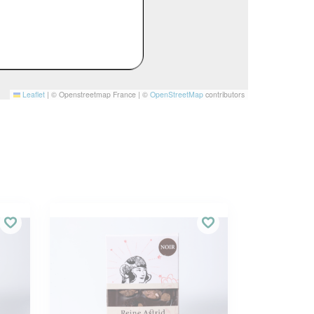
Leaflet
|
© Openstreetmap France | ©
OpenStreetMap
contributors