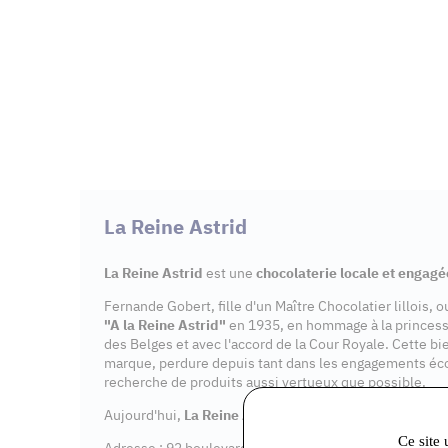
La Reine Astrid
La Reine Astrid
est une
chocolaterie locale et engagé
Fernande Gobert, fille d'un Maître Chocolatier lillois, 
"A la Reine Astrid"
en 1935, en hommage à la princes
des Belges et avec l'accord de la Cour Royale. Cette bi
marque, perdure depuis tant dans les engagements éc
recherche de produits aussi vertueux que possible.
Aujourd'hui,
La Reine Astrid
dispose de 7
points de v
Ce site 
Adresse : 92 boulevard Aristide Briand, 91600 Savigny