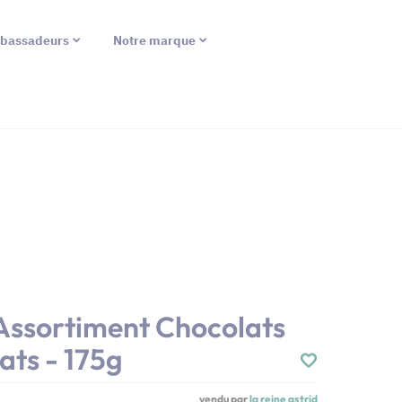
bassadeurs
Notre marque
 Assortiment Chocolats
ats - 175g
vendu par
la reine astrid