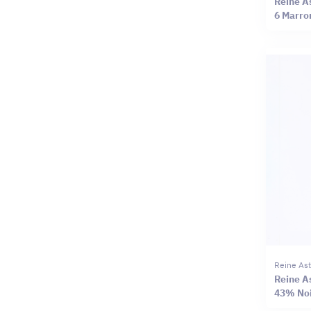
Reine Ast
6 Marro
Reine Ast
Reine As
43% Noi