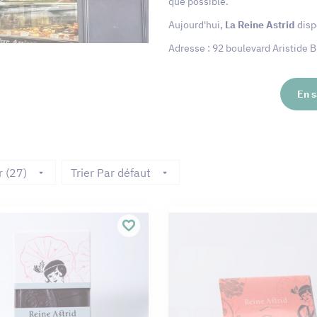
que possible.
Aujourd'hui,
La Reine Astrid
disp
Adresse : 92 boulevard Aristide 
En s
r (27)
Trier Par défaut