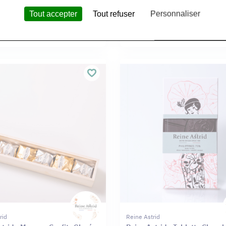
Tout accepter
Tout refuser
Personnaliser
rid
Reine Astrid
trid - Grignotines Chocolat
Reine Astrid - Tablette Chocol
0g
Origine Noir Haïti 75% 75g
rid
Reine Astrid