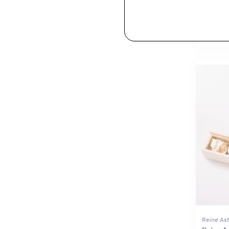
Reine Ast
Reine As
Noir 20
Reine Ast