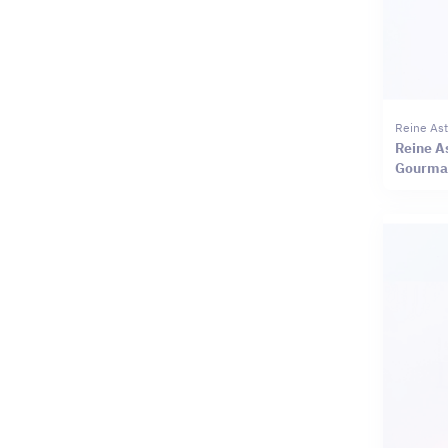
Reine Ast
Reine As
Gourman