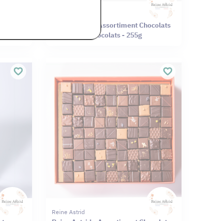
Reine Astrid
at
Reine Astrid - Assortiment Chocolats
Noir Lait 40 chocolats - 255g
Reine Astrid