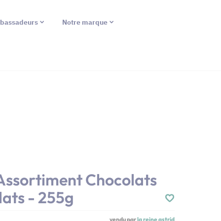
bassadeurs
Notre marque
 Assortiment Chocolats
ats - 255g
vendu par
la reine astrid