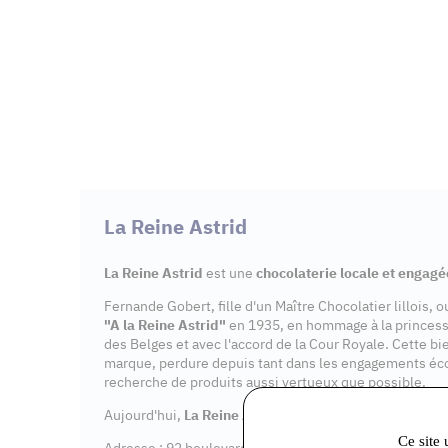
La Reine Astrid
La Reine Astrid
est une
chocolaterie locale et engagé
Fernande Gobert, fille d'un Maître Chocolatier lillois, 
"A la Reine Astrid"
en 1935, en hommage à la princes
des Belges et avec l'accord de la Cour Royale. Cette bi
marque, perdure depuis tant dans les engagements éc
recherche de produits aussi vertueux que possible.
Aujourd'hui,
La Reine Astrid
dispose de 7
points de v
Ce site 
Adresse : 92 boulevard Aristide Briand, 91600 Savigny