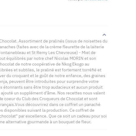
Chocolat. Assortiment de pralinés (issus de noisettes du
naches (faites avec de la crème fleurette de la laiterie
 Fontainebleau et St Remy Les Chevreuse) - Miel de
tout équilibrés par notre chef Nicolas MORIN et son
chocolat de notre coopérative de Nkog Ekogo au
rées et subtiles, le praliné est fortement torréfié et
er du croquant et le goût de notre enfance, des graines
penja, peuvent être introduites pour surprendre votre
ois étonnants sans être trop audacieux et aucun produit
st ajouté un supplément d'âme. Nos recettes nous valent
de coeur du Club des Croqueurs de Chocolat et sont
rançais.Vous découvrirez dans ce coffret un panaché
es disponibles suivant la production. Ce coffret de
 chocolat" par excellence. Que ce soit un cadeau pour soi
ne alternative gourmande à un bouquet de fleur.