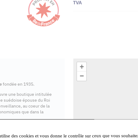
TVA
+
−
e
fondée en 1935.
ouvre une boutique intitulée
se suédoise épouse du Roi
enveillance, au coeur de la
onomiques que dans la
ente en Île-de-France
.
utilise des cookies et vous donne le contrôle sur ceux que vous souhaite