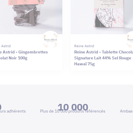
 Astrid
Reine Astrid
e Astrid - Gingembrettes
Reine Astrid - Tablette Chocol
olat Noir 100g
Signature Lait 44% Sel Rouge
Hawaï 75g
0
10 000
urs adhérents
Plus de 10 000 produits référencés
Ambass