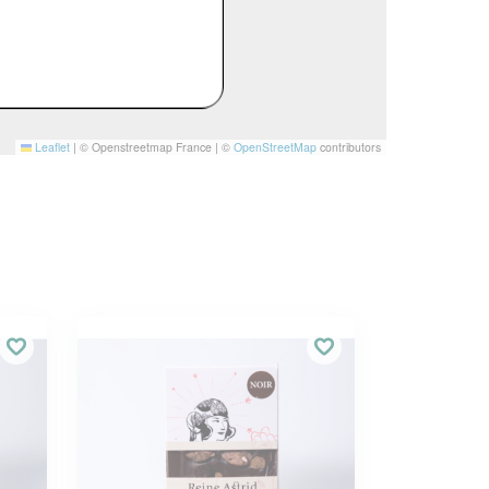
Leaflet
|
© Openstreetmap France | ©
OpenStreetMap
contributors