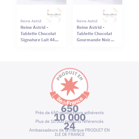
Reine Astrid
Reine Astrid
Reine Astrid -
Reine Astrid -
Tablette Chocolat
Tablette Chocolat
Signature Lait 44%
Gourmande Noir
Sel Rouge Hawaï
66% Mendiant 100g
75g
650
Près de 650 producteurs adhérents
10 000
Plus de 10 000 produits référencés
24
Ambassadeurs de la marque PRODUIT EN
ILE DE FRANCE