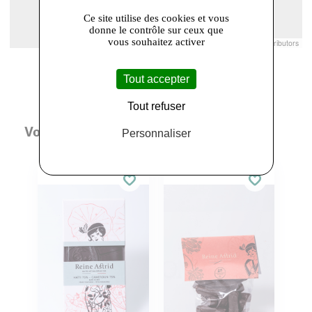
Ce site utilise des cookies et vous
donne le contrôle sur ceux que
vous souhaitez activer
Leaflet
|
© Openstreetmap France | ©
OpenStreetMap
contributors
Tout accepter
Tout refuser
Vous aimerez aussi
Personnaliser