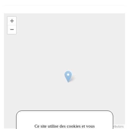
+
−
Ce site utilise des cookies et vous
Leaflet
|
© Openstreetmap France | ©
OpenStreetMap
contributors