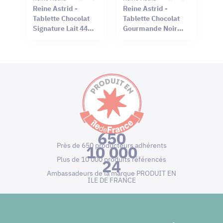
Reine Astrid -
Reine Astrid -
Tablette Chocolat
Tablette Chocolat
Signature Lait 44%
Gourmande Noir
Sel Rouge Hawaï
66% Mendiant 100g
75g
650
Près de 650 producteurs adhérents
10 000
Plus de 10 000 produits référencés
24
Ambassadeurs de la marque PRODUIT EN
ILE DE FRANCE