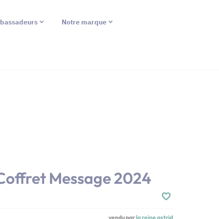
bassadeurs
Notre marque
 Coffret Message 2024
vendu par
la reine astrid