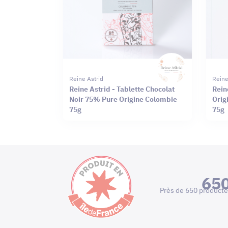
Reine Astrid
Reine
Reine Astrid - Tablette Chocolat
Rein
Noir 75% Pure Origine Colombie
Orig
75g
75g
65
Près de 650 producte