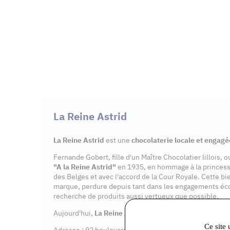
La Reine Astrid
La Reine Astrid
est une
chocolaterie locale et engagé
Fernande Gobert, fille d'un Maître Chocolatier lillois, 
"A la Reine Astrid"
en 1935, en hommage à la princes
des Belges et avec l'accord de la Cour Royale. Cette bi
marque, perdure depuis tant dans les engagements éc
recherche de produits aussi vertueux que possible.
Aujourd'hui,
La Reine Astrid
dispose de 7
points de v
Ce site 
Adresse : 92 boulevard Aristide Briand, 91600 Savigny