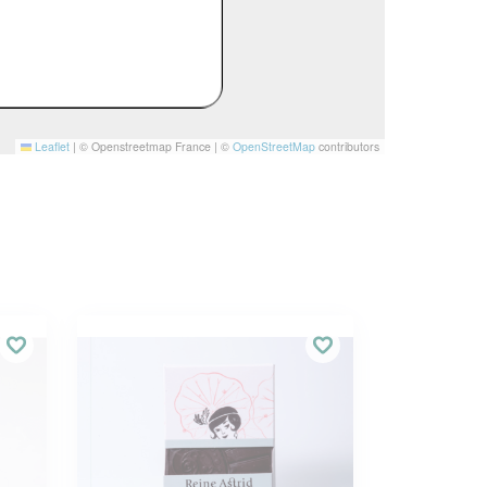
Leaflet
|
© Openstreetmap France | ©
OpenStreetMap
contributors