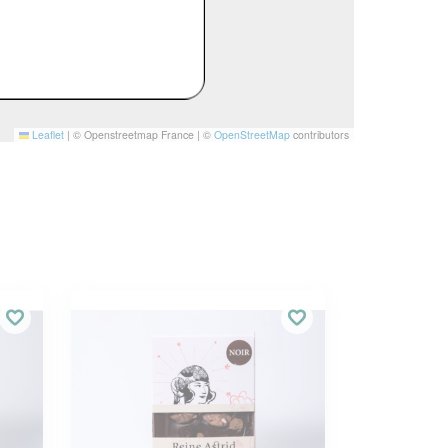
Leaflet
|
© Openstreetmap France | ©
OpenStreetMap
contributors