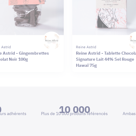
 Astrid
Reine Astrid
e Astrid - Gingembrettes
Reine Astrid - Tablette Chocol
olat Noir 100g
Signature Lait 44% Sel Rouge
Hawaï 75g
0
10 000
urs adhérents
Plus de 10 000 produits référencés
Ambass