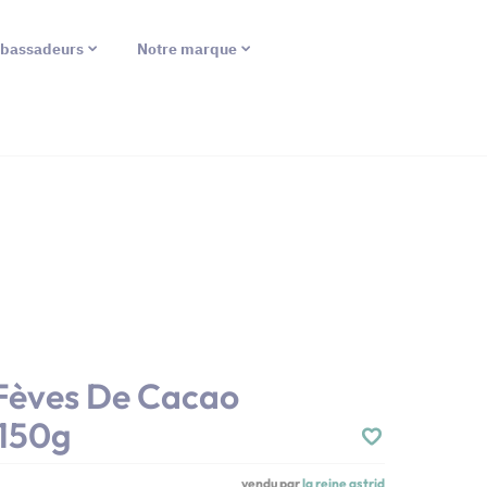
bassadeurs
Notre marque
 Fèves De Cacao
 150g
vendu par
la reine astrid