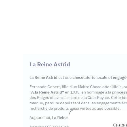
La Reine Astrid
La Reine Astrid
est une
chocolaterie locale et engagé
Fernande Gobert, fille d'un Maître Chocolatier lillois, 
"A la Reine Astrid"
en 1935, en hommage à la princes
des Belges et avec l'accord de la Cour Royale. Cette bi
marque, perdure depuis tant dans les engagements éc
recherche de produits aussi vertueux que possible.
Aujourd'hui,
La Reine Astrid
dispose de 7
points de v
Ce site 
Adresse : 92 boulevard Aristide Briand, 91600 Savigny