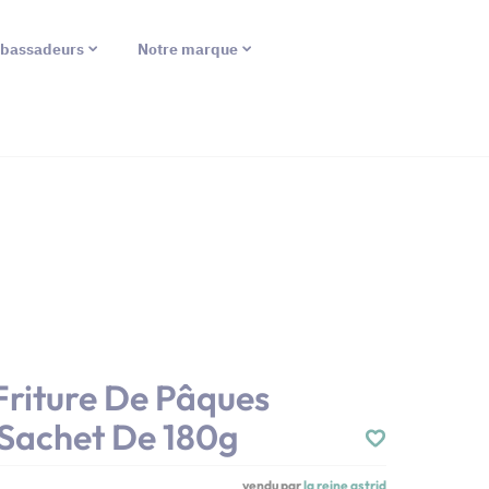
bassadeurs
Notre marque
 Friture De Pâques
 Sachet De 180g
vendu par
la reine astrid