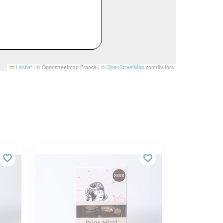
Leaflet
|
© Openstreetmap France | ©
OpenStreetMap
contributors