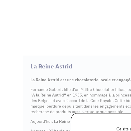
La Reine Astrid
La Reine Astrid
est une
chocolaterie locale et engagé
Fernande Gobert, fille d'un Maître Chocolatier lillois, 
"A la Reine Astrid"
en 1935, en hommage à la princes
des Belges et avec l'accord de la Cour Royale. Cette bi
marque, perdure depuis tant dans les engagements éc
recherche de produits aussi vertueux que possible.
Aujourd'hui,
La Reine Astrid
dispose de 7
points de v
Ce site 
Adresse : 92 boulevard Aristide Briand, 91600 Savigny