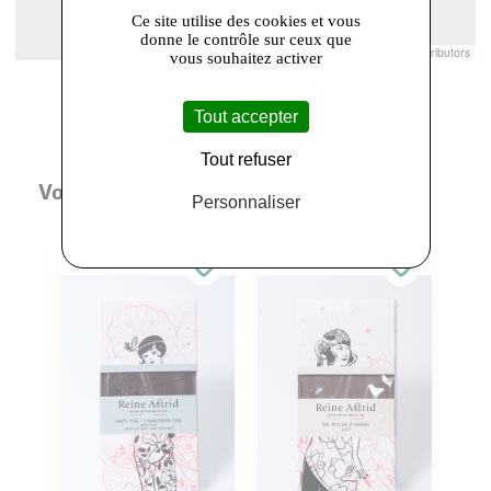
Ce site utilise des cookies et vous
donne le contrôle sur ceux que
Leaflet
|
© Openstreetmap France | ©
OpenStreetMap
contributors
vous souhaitez activer
Tout accepter
Tout refuser
Vous aimerez aussi
Personnaliser