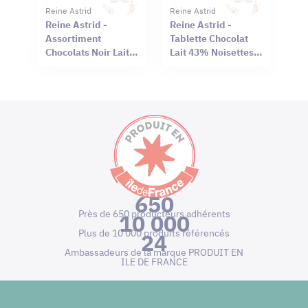
Reine Astrid
Reine Astrid
Reine Astrid -
Reine Astrid -
Assortiment
Tablette Chocolat
Chocolats Noir Lait
Lait 43% Noisettes
90 chocolats - 660g
90g
650
Près de 650 producteurs adhérents
10 000
Plus de 10 000 produits référencés
24
Ambassadeurs de la marque PRODUIT EN
ILE DE FRANCE