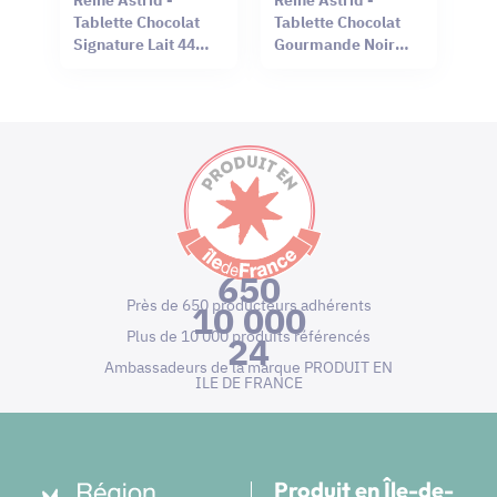
Tablette Chocolat
Tablette Chocolat
Signature Lait 44%
Gourmande Noir
Sel Rouge Hawaï
66% Mendiant 100g
75g
650
Près de 650 producteurs adhérents
10 000
Plus de 10 000 produits référencés
24
Ambassadeurs de la marque PRODUIT EN
ILE DE FRANCE
Produit en Île-de-