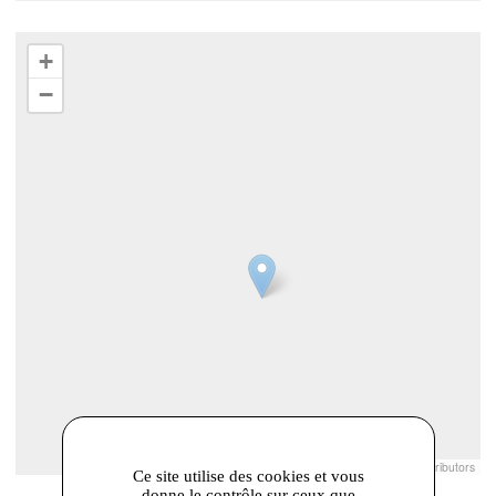
+
−
Leaflet
|
© Openstreetmap France | ©
OpenStreetMap
contributors
Ce site utilise des cookies et vous
donne le contrôle sur ceux que