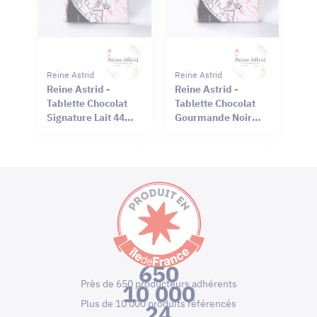
Reine Astrid
Reine Astrid
Reine Astrid -
Reine Astrid -
Tablette Chocolat
Tablette Chocolat
Signature Lait 44%
Gourmande Noir
Sel Rouge Hawaï
66% Mendiant 100g
75g
650
Près de 650 producteurs adhérents
10 000
Plus de 10 000 produits référencés
24