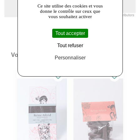
Ce site utilise des cookies et vous
donne le contrôle sur ceux que
Leaflet
|
© Openstreetmap France | ©
OpenStreetMap
contributors
vous souhaitez activer
Tout accepter
Tout refuser
Vous aimerez aussi
Personnaliser