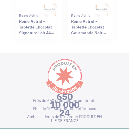
Reine Astrid
Reine Astrid
Reine Astrid -
Reine Astrid -
Tablette Chocolat
Tablette Chocolat
Signature Lait 44%
Gourmande Noir
Sel Rouge Hawaï
66% Mendiant 100g
75g
650
Près de 650 producteurs adhérents
10 000
Plus de 10 000 produits référencés
24
Ambassadeurs de la marque PRODUIT EN
ILE DE FRANCE