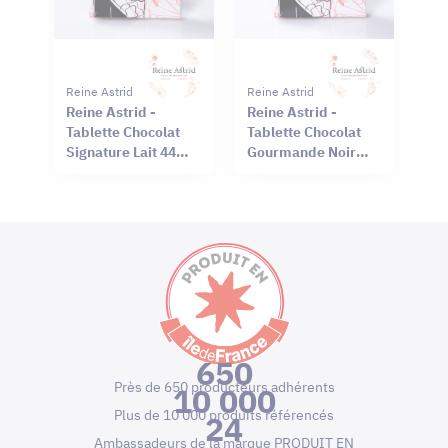
Reine Astrid
Reine Astrid
Reine Astrid -
Reine Astrid -
Tablette Chocolat
Tablette Chocolat
Signature Lait 44%
Gourmande Noir
Sel Rouge Hawaï
66% Mendiant 100g
75g
650
Près de 650 producteurs adhérents
10 000
Plus de 10 000 produits référencés
24
Ambassadeurs de la marque PRODUIT EN