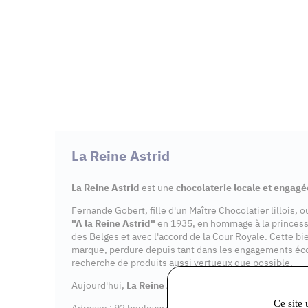
La Reine Astrid
La Reine Astrid
est une
chocolaterie locale et engagé
Fernande Gobert, fille d'un Maître Chocolatier lillois, 
"A la Reine Astrid"
en 1935, en hommage à la princes
des Belges et avec l'accord de la Cour Royale. Cette bi
marque, perdure depuis tant dans les engagements éc
recherche de produits aussi vertueux que possible.
Aujourd'hui,
La Reine Astrid
dispose de 7
points de v
Ce site 
Adresse : 92 boulevard Aristide Briand, 91600 Savigny