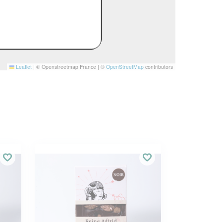
Leaflet
|
© Openstreetmap France | ©
OpenStreetMap
contributors