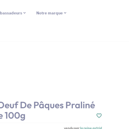
bassadeurs
Notre marque
 Oeuf De Pâques Praliné
e 100g
vendu par
la reine astrid