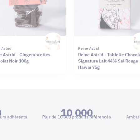
 Astrid
Reine Astrid
e Astrid - Gingembrettes
Reine Astrid - Tablette Chocol
olat Noir 100g
Signature Lait 44% Sel Rouge
Hawaï 75g
0
10 000
urs adhérents
Plus de 10 000 produits référencés
Ambass