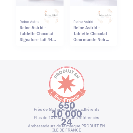
Reine Astrid
Reine Astrid
Reine Astrid -
Reine Astrid -
Tablette Chocolat
Tablette Chocolat
Signature Lait 44%
Gourmande Noir
Sel Rouge Hawaï
66% Mendiant 100g
75g
650
Près de 650 producteurs adhérents
10 000
Plus de 10 000 produits référencés
24
Ambassadeurs de la marque PRODUIT EN
ILE DE FRANCE