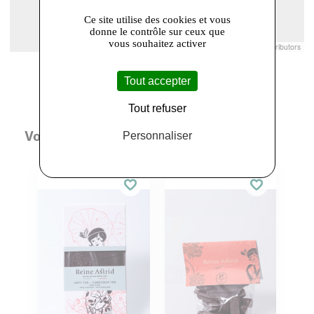
Ce site utilise des cookies et vous
donne le contrôle sur ceux que
vous souhaitez activer
Leaflet
|
© Openstreetmap France | ©
OpenStreetMap
contributors
Tout accepter
Tout refuser
Vous aimerez aussi
Personnaliser