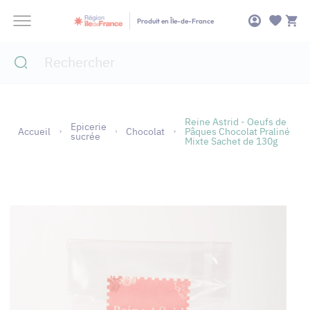
Panneau de gestion des cookies
Produit en Île-de-France
Reine Astrid - Oeufs de
Epicerie
Accueil
Chocolat
Pâques Chocolat Praliné
sucrée
Mixte Sachet de 130g