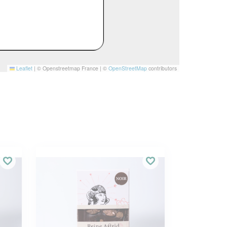
Leaflet
|
© Openstreetmap France | ©
OpenStreetMap
contributors