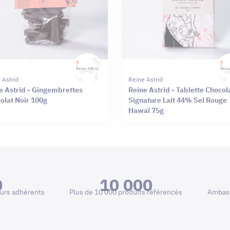
 Astrid
Reine Astrid
e Astrid - Gingembrettes
Reine Astrid - Tablette Chocol
olat Noir 100g
Signature Lait 44% Sel Rouge
Hawaï 75g
0
10 000
urs adhérents
Plus de 10 000 produits référencés
Ambass