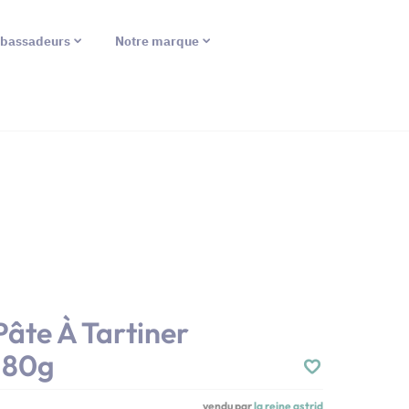
bassadeurs
Notre marque
Pâte À Tartiner
180g
vendu par
la reine astrid