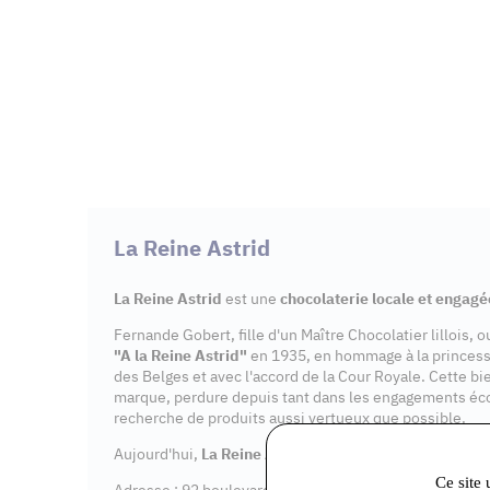
La Reine Astrid
La Reine Astrid
est une
chocolaterie locale et engagé
Fernande Gobert, fille d'un Maître Chocolatier lillois, 
"A la Reine Astrid"
en 1935, en hommage à la princes
des Belges et avec l'accord de la Cour Royale. Cette bi
marque, perdure depuis tant dans les engagements éc
recherche de produits aussi vertueux que possible.
Aujourd'hui,
La Reine Astrid
dispose de 7
points de v
Ce site 
Adresse : 92 boulevard Aristide Briand, 91600 Savigny