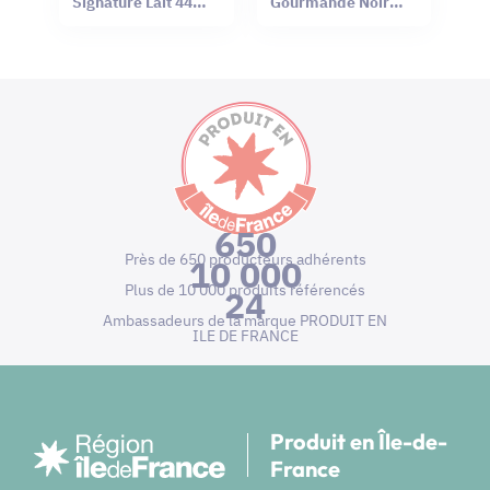
Signature Lait 44%
Gourmande Noir
Sel Rouge Hawaï
66% Mendiant 100g
75g
650
Près de 650 producteurs adhérents
10 000
Plus de 10 000 produits référencés
24
Ambassadeurs de la marque PRODUIT EN
ILE DE FRANCE
Produit en Île-de-
France