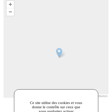
+
−
Leaflet
|
© Openstreetmap France | ©
OpenStreetMap
contributors
Ce site utilise des cookies et vous
donne le contrôle sur ceux que
vous souhaitez activer