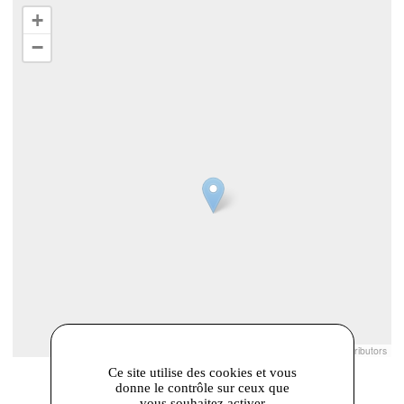
+
−
Leaflet
|
© Openstreetmap France | ©
OpenStreetMap
contributors
Ce site utilise des cookies et vous
donne le contrôle sur ceux que
vous souhaitez activer