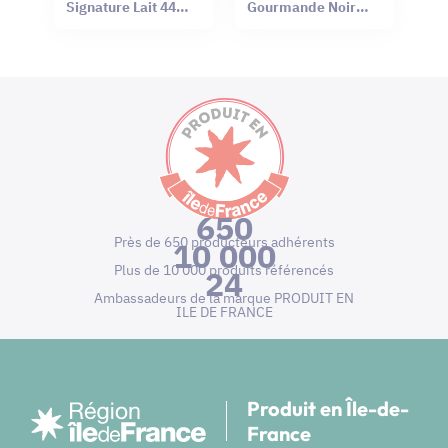
Signature Lait 44%
Gourmande Noir
Sel Rouge Hawaï
66% Mendiant 100g
75g
650
Près de 650 producteurs adhérents
10 000
Plus de 10 000 produits référencés
24
Ambassadeurs de la marque PRODUIT EN
ILE DE FRANCE
Produit en Île-de-
France