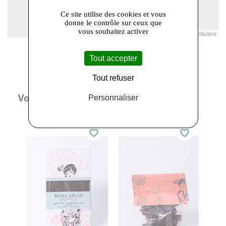
Ce site utilise des cookies et vous
donne le contrôle sur ceux que
vous souhaitez activer
Leaflet
|
© Openstreetmap France | ©
OpenStreetMap
contributors
Tout accepter
Tout refuser
Vous aimerez aussi
Personnaliser