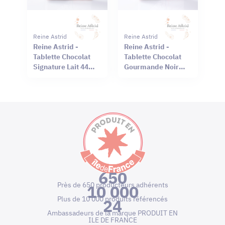
Reine Astrid
Reine Astrid
Reine Astrid -
Reine Astrid -
Tablette Chocolat
Tablette Chocolat
Signature Lait 44%
Gourmande Noir
Sel Rouge Hawaï
66% Mendiant 100g
75g
650
Près de 650 producteurs adhérents
10 000
Plus de 10 000 produits référencés
24
Ambassadeurs de la marque PRODUIT EN
ILE DE FRANCE