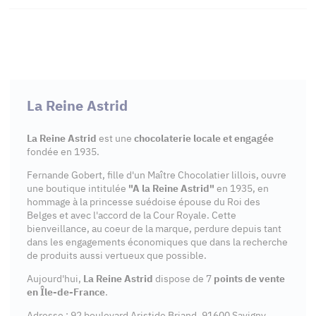
La Reine Astrid
La Reine Astrid
est une
chocolaterie locale et engagée
fondée en 1935.
Fernande Gobert, fille d'un Maître Chocolatier lillois, ouvre
une boutique intitulée
"A la Reine Astrid"
en 1935, en
hommage à la princesse suédoise épouse du Roi des
Belges et avec l'accord de la Cour Royale. Cette
bienveillance, au coeur de la marque, perdure depuis tant
dans les engagements économiques que dans la recherche
de produits aussi vertueux que possible.
Aujourd'hui,
La Reine Astrid
dispose de 7
points de vente
en Île-de-France
.
Adresse : 92 boulevard Aristide Briand, 91600 Savigny