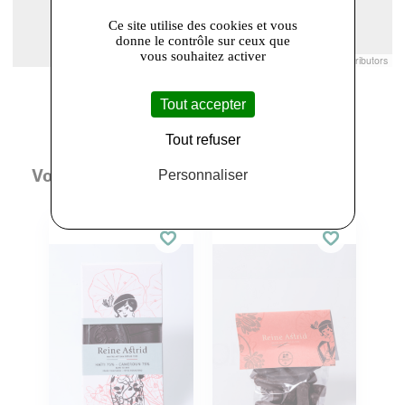
Ce site utilise des cookies et vous
donne le contrôle sur ceux que
vous souhaitez activer
Leaflet
|
© Openstreetmap France | ©
OpenStreetMap
contributors
Tout accepter
Tout refuser
Vous aimerez aussi
Personnaliser