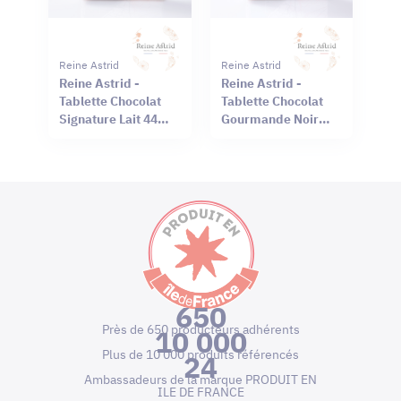
Reine Astrid
Reine Astrid
Reine Astrid -
Reine Astrid -
Tablette Chocolat
Tablette Chocolat
Signature Lait 44%
Gourmande Noir
Sel Rouge Hawaï
66% Mendiant 100g
75g
650
Près de 650 producteurs adhérents
10 000
Plus de 10 000 produits référencés
24
Ambassadeurs de la marque PRODUIT EN
ILE DE FRANCE