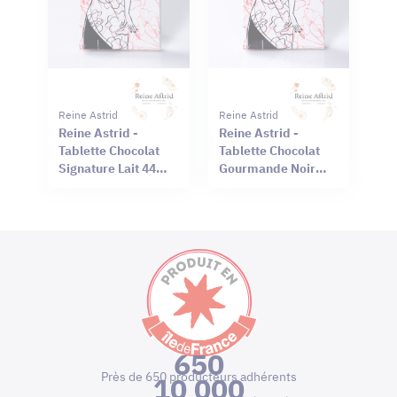
Reine Astrid
Reine Astrid
Reine Astrid -
Reine Astrid -
Tablette Chocolat
Tablette Chocolat
Signature Lait 44%
Gourmande Noir
Sel Rouge Hawaï
66% Mendiant 100g
75g
650
Près de 650 producteurs adhérents
10 000