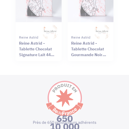
Reine Astrid
Reine Astrid
Reine Astrid -
Reine Astrid -
Tablette Chocolat
Tablette Chocolat
Signature Lait 44%
Gourmande Noir
Sel Rouge Hawaï
66% Mendiant 100g
75g
650
Près de 650 producteurs adhérents
10 000