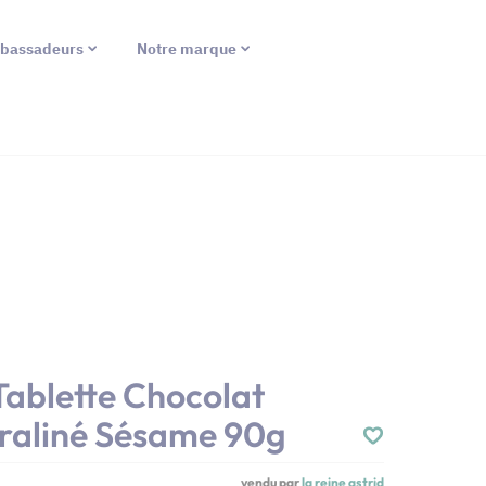
bassadeurs
Notre marque
 Tablette Chocolat
Praliné Sésame 90g
vendu par
la reine astrid