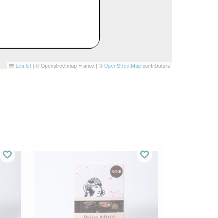
Leaflet
|
© Openstreetmap France | ©
OpenStreetMap
contributors