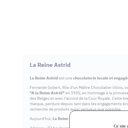
La Reine Astrid
La Reine Astrid
est une
chocolaterie locale et engagé
Fernande Gobert, fille d'un Maître Chocolatier lillois, 
"A la Reine Astrid"
en 1935, en hommage à la princes
des Belges et avec l'accord de la Cour Royale. Cette bi
marque, perdure depuis tant dans les engagements éc
recherche de produits aussi vertueux que possible.
Aujourd'hui,
La Reine Astrid
dispose de 7
points de v
Ce site 
Adresse : 92 boulevard Aristide Briand, 91600 Savigny