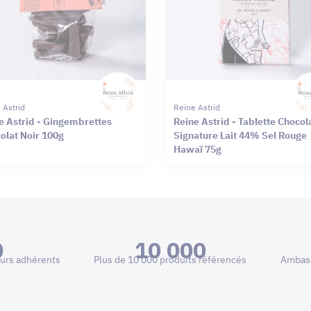
 Astrid
Reine Astrid
e Astrid - Gingembrettes
Reine Astrid - Tablette Chocol
olat Noir 100g
Signature Lait 44% Sel Rouge
Hawaï 75g
0
10 000
urs adhérents
Plus de 10 000 produits référencés
Ambass