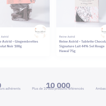
 Astrid
Reine Astrid
e Astrid - Gingembrettes
Reine Astrid - Tablette Chocol
olat Noir 100g
Signature Lait 44% Sel Rouge
Hawaï 75g
0
10 000
urs adhérents
Plus de 10 000 produits référencés
Ambass