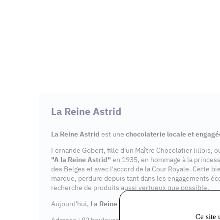
La Reine Astrid
La Reine Astrid
est une
chocolaterie locale et engagé
Fernande Gobert, fille d'un Maître Chocolatier lillois, 
"A la Reine Astrid"
en 1935, en hommage à la princes
des Belges et avec l'accord de la Cour Royale. Cette bi
marque, perdure depuis tant dans les engagements éc
recherche de produits aussi vertueux que possible.
Aujourd'hui,
La Reine Astrid
dispose de 7
points de v
Ce site 
Adresse : 92 boulevard Aristide Briand, 91600 Savigny