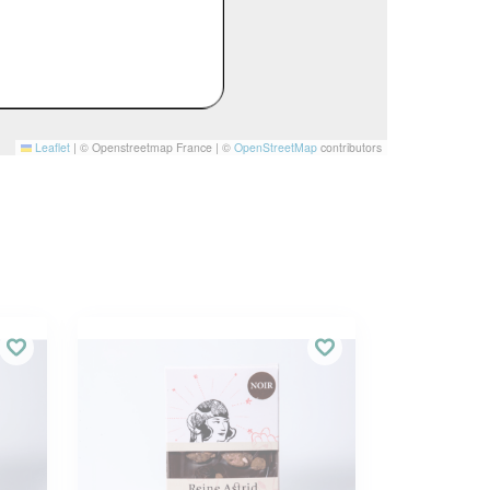
Leaflet
|
© Openstreetmap France | ©
OpenStreetMap
contributors