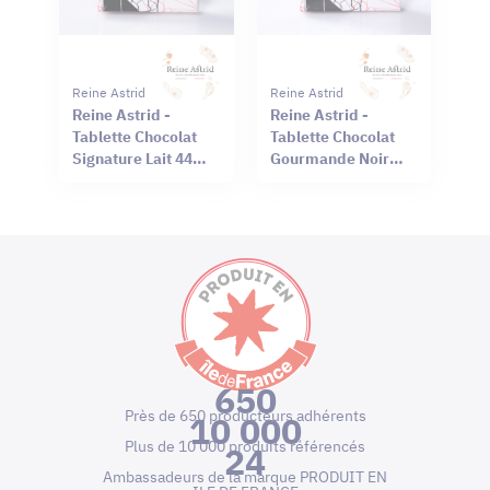
Reine Astrid
Reine Astrid
Reine Astrid -
Reine Astrid -
Tablette Chocolat
Tablette Chocolat
Signature Lait 44%
Gourmande Noir
Sel Rouge Hawaï
66% Mendiant 100g
75g
650
Près de 650 producteurs adhérents
10 000
Plus de 10 000 produits référencés
24
Ambassadeurs de la marque PRODUIT EN