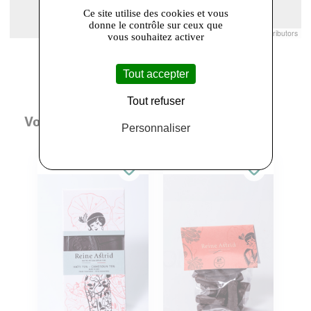
Ce site utilise des cookies et vous
donne le contrôle sur ceux que
Leaflet
|
© Openstreetmap France | ©
OpenStreetMap
contributors
vous souhaitez activer
Tout accepter
Tout refuser
Vous aimerez aussi
Personnaliser