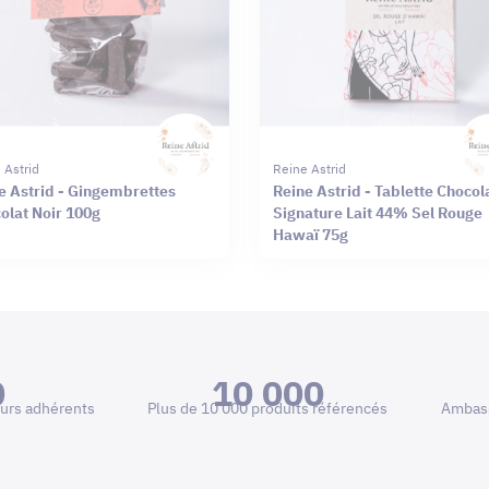
 Astrid
Reine Astrid
e Astrid - Gingembrettes
Reine Astrid - Tablette Chocol
olat Noir 100g
Signature Lait 44% Sel Rouge
Hawaï 75g
0
10 000
urs adhérents
Plus de 10 000 produits référencés
Ambass