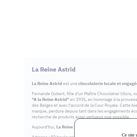
La Reine Astrid
La Reine Astrid
est une
chocolaterie locale et engagé
Fernande Gobert, fille d'un Maître Chocolatier lillois, 
"A la Reine Astrid"
en 1935, en hommage à la princes
des Belges et avec l'accord de la Cour Royale. Cette bi
marque, perdure depuis tant dans les engagements éc
recherche de produits aussi vertueux que possible.
Aujourd'hui,
La Reine Astrid
dispose de 7
points de v
Ce site 
Adresse : 92 boulevard Aristide Briand, 91600 Savigny