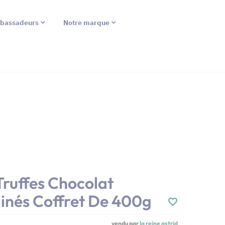
bassadeurs
Notre marque
 Truffes Chocolat
inés Coffret De 400g
vendu par
la reine astrid