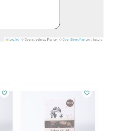
Leaflet
|
© Openstreetmap France | ©
OpenStreetMap
contributors