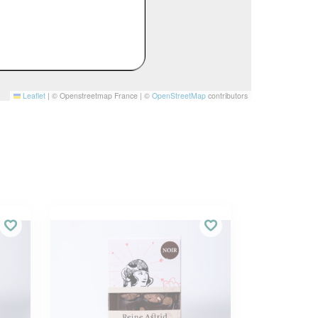
Leaflet
|
© Openstreetmap France | ©
OpenStreetMap
contributors