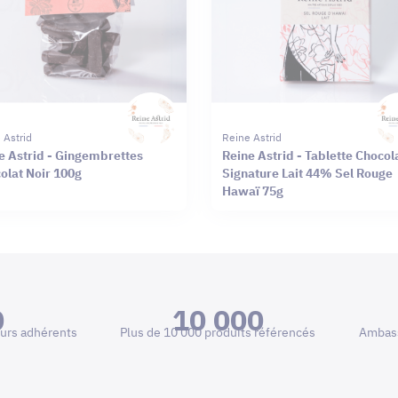
 Astrid
Reine Astrid
e Astrid - Gingembrettes
Reine Astrid - Tablette Chocol
olat Noir 100g
Signature Lait 44% Sel Rouge
Hawaï 75g
0
10 000
urs adhérents
Plus de 10 000 produits référencés
Ambass