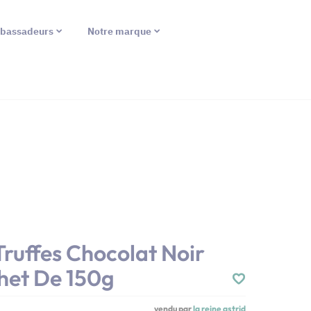
bassadeurs
Notre marque
 Truffes Chocolat Noir
het De 150g
vendu par
la reine astrid