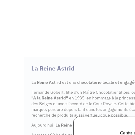
La Reine Astrid
La Reine Astrid
est une
chocolaterie locale et engagé
Fernande Gobert, fille d'un Maître Chocolatier lillois, 
"A la Reine Astrid"
en 1935, en hommage à la princes
des Belges et avec l'accord de la Cour Royale. Cette bi
marque, perdure depuis tant dans les engagements éc
recherche de produits aussi vertueux que possible.
Aujourd'hui,
La Reine Astrid
dispose de 7
points de v
Ce site 
Adresse : 92 boulevard Aristide Briand, 91600 Savigny