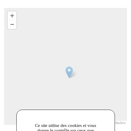
+
−
Leaflet
|
© Openstreetmap France | ©
OpenStreetMap
contributors
Ce site utilise des cookies et vous
donne le contrôle sur ceux que