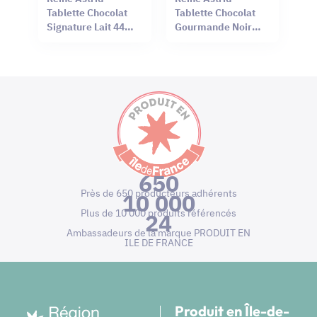
Tablette Chocolat
Tablette Chocolat
Signature Lait 44%
Gourmande Noir
Sel Rouge Hawaï
66% Mendiant 100g
75g
650
Près de 650 producteurs adhérents
10 000
Plus de 10 000 produits référencés
24
Ambassadeurs de la marque PRODUIT EN
ILE DE FRANCE
Produit en Île-de-