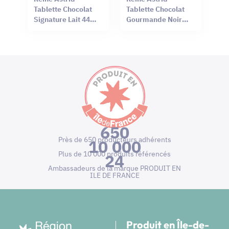
Tablette Chocolat
Tablette Chocolat
Signature Lait 44%
Gourmande Noir
Sel Rouge Hawaï
66% Mendiant 100g
75g
650
Près de 650 producteurs adhérents
10 000
Plus de 10 000 produits référencés
24
Ambassadeurs de la marque PRODUIT EN
ILE DE FRANCE
Produit en Île-de-