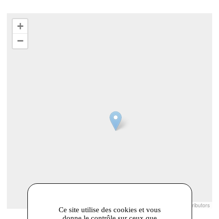
+
−
Leaflet
|
© Openstreetmap France | ©
OpenStreetMap
contributors
Ce site utilise des cookies et vous
donne le contrôle sur ceux que