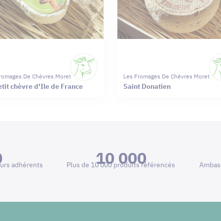
romages De Chèvres Moret
Les Fromages De Chèvres Moret
etit chèvre d'Ile de France
Saint Donatien
0
10 000
urs adhérents
Plus de 10 000 produits référencés
Ambass