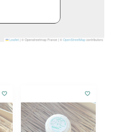
Leaflet
|
© Openstreetmap France | ©
OpenStreetMap
contributors