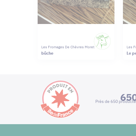
Les Fromages De Chèvres Moret
Les F
bûche
Le p
65
Près de 650 producte