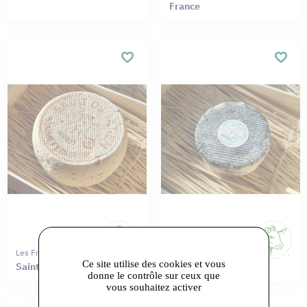
France
Les Fromages De Chèvres Moret
Les Fromages De Chèvres Moret
Ce site utilise des cookies et vous
Saint Donatien
tomette
donne le contrôle sur ceux que
vous souhaitez activer