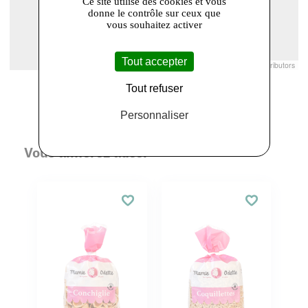
Ce site utilise des cookies et vous
donne le contrôle sur ceux que
vous souhaitez activer
Tout accepter
Leaflet
|
© Openstreetmap France | ©
OpenStreetMap
contributors
Tout refuser
Personnaliser
Vous aimerez aussi