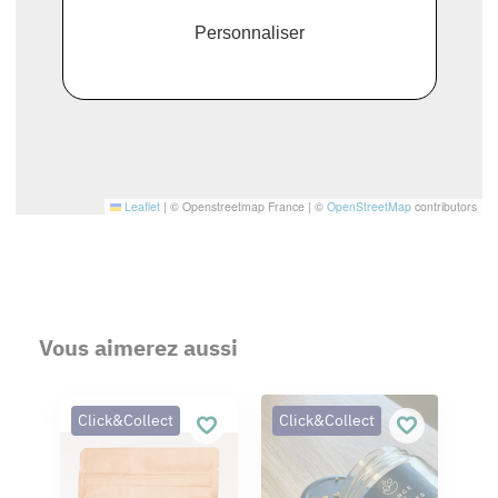
Personnaliser
Leaflet
|
© Openstreetmap France | ©
OpenStreetMap
contributors
Vous aimerez aussi
Click&Collect
Click&Collect