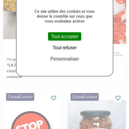
Ce site utilise des cookies et vous
donne le contrôle sur ceux que
vous souhaitez activer
Tout accepter
Tout refuser
Personnaliser
Mange Tes Graines
Mange Tes Graines
"LA PROVENCE" Légumes
"ANDALOU " Tomate,
ratatouille, thym et
Poivron, paprika fumé
romarin
Click&Collect
Click&Collect