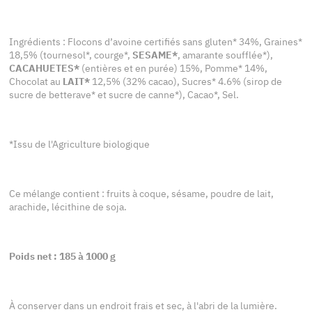
Ingrédients : Flocons d’avoine certifiés sans gluten* 34%, Graines*
18,5% (tournesol*, courge*,
SESAME*
, amarante soufflée*),
CACAHUETES*
(entières et en purée) 15%, Pomme* 14%,
Chocolat au
LAIT*
12,5% (32% cacao), Sucres* 4.6% (sirop de
sucre de betterave* et sucre de canne*), Cacao*, Sel.
*Issu de l'Agriculture biologique
Ce mélange contient : fruits à coque, sésame, poudre de lait,
arachide, lécithine de soja.
Poids net : 185 à 1000 g
À conserver dans un endroit frais et sec, à l'abri de la lumière.