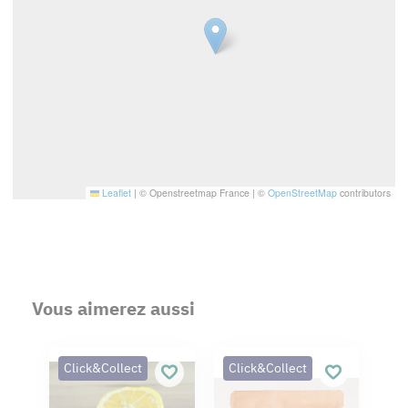
Leaflet
|
© Openstreetmap France | ©
OpenStreetMap
contributors
Vous aimerez aussi
Click&Collect
Click&Collect