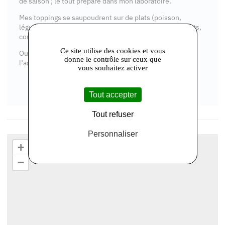
de saison ; le tout préparé dans mon laboratoire.
Mes toppings se saupoudrent sur de plats (poisson,
légumes, salades, soupes…) ou sur des desserts (yaourts,
compotes, fruits, crèmes, glaces…).
Ce site utilise des cookies et vous
Outre les bienfaits naturels des produits utilisés,
donne le contrôle sur ceux que
l’association parfois osée des épices les rend originales.
vous souhaitez activer
Tout accepter
Tout refuser
Personnaliser
+
−