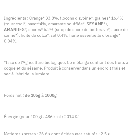
Ingrédients : Orange* 33.8%, flocons d'avoine*, graines* 16.4%
(tournesol*, pavot*4%, amarante soufflée*,
SESAME
*),
AMANDES
*, sucres* 6.2% (sirop de sucre de betterave*, sucre de
canne*), huile de colza*, sel 0.4%, huile essentielle d'orange*
0.04%.
*Issu de l'Agriculture biologique. Ce mélange contient des fruits à
coque et du sésame. Produit à conserver dans un endroit frais et
sec à l'abri de la lumière.
Poids net :
de 185g à 1000g
Énergie (pour 100 g) : 486 kcal / 2014 KJ
Matières grasses : 26.6 g dont Acides gras saturés : 2.5 g