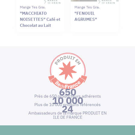
Mange Tes Graines
Mange Tes Graines
"MACCHIATO
"FENOUIL
NOISETTES" Café et
AGRUMES"
Chocolat au Lait
650
Près de 650 producteurs adhérents
10 000
Plus de 10 000 produits référencés
24
Ambassadeurs de la marque PRODUIT EN
ILE DE FRANCE