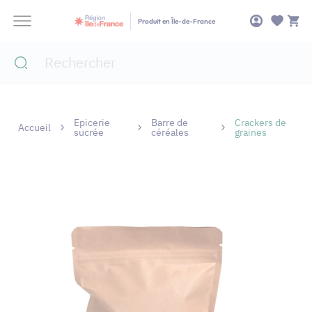
Panneau de gestion des cookies
Produit en Île-de-France
Epicerie
Barre de
Crackers de
Accueil
sucrée
céréales
graines