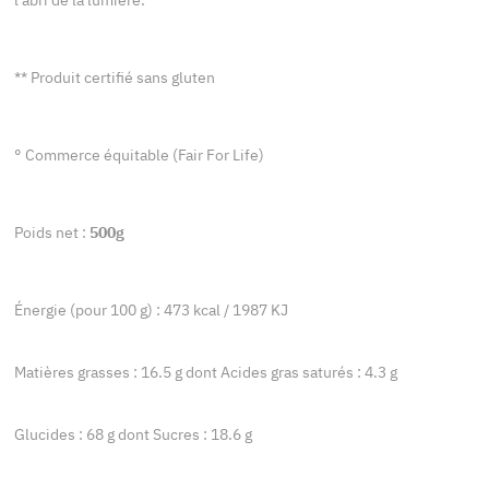
l'abri de la lumière.
** Produit certifié sans gluten
° Commerce équitable (Fair For Life)
Poids net :
500g
Énergie (pour 100 g) : 473 kcal / 1987 KJ
Matières grasses : 16.5 g dont Acides gras saturés : 4.3 g
Glucides : 68 g dont Sucres : 18.6 g