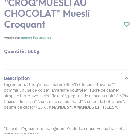
"CROQ'MUESLI AU
CHOCOLAT" Muesli
Croquant
vendu par
mange tes graines
Quantité : 500g
Description
Ingrédients : Croq'muesli nature 45.9% (flocons d'avoine**,
pomme*, huile de colza*, amarante soufflée*, sucre de canne*,
sirop de betterave, sel*), flakes**, pépites de chocolat noir* à 60%
(masse de cacao*°, sucre de canne blond*°, sucre de betterave*,
beurre de cacao*) 15%,
AMANDES*, AMANDES EFFILEES*.
*Issu de l'Agriculture biologique. Produit à conserver au frais et à