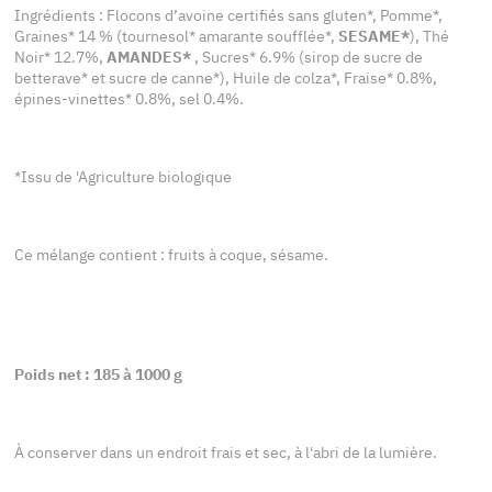
Ingrédients : Flocons d’avoine certifiés sans gluten*, Pomme*,
Graines* 14 % (tournesol* amarante soufflée*,
SESAME*
), Thé
Noir* 12.7%,
AMANDES*
, Sucres* 6.9% (sirop de sucre de
betterave* et sucre de canne*), Huile de colza*, Fraise* 0.8%,
épines-vinettes* 0.8%, sel 0.4%.
*Issu de 'Agriculture biologique
Ce mélange contient : fruits à coque, sésame.
Poids net : 185 à 1000 g
À conserver dans un endroit frais et sec, à l'abri de la lumière.