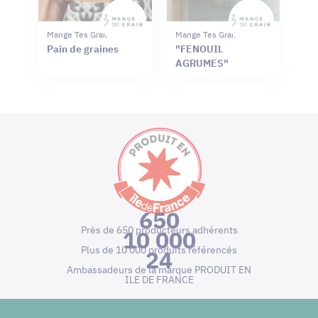
Mange Tes Graines
Mange Tes Graines
Pain de graines
"FENOUIL
AGRUMES"
650
Près de 650 producteurs adhérents
10 000
Plus de 10 000 produits référencés
24
Ambassadeurs de la marque PRODUIT EN
ILE DE FRANCE