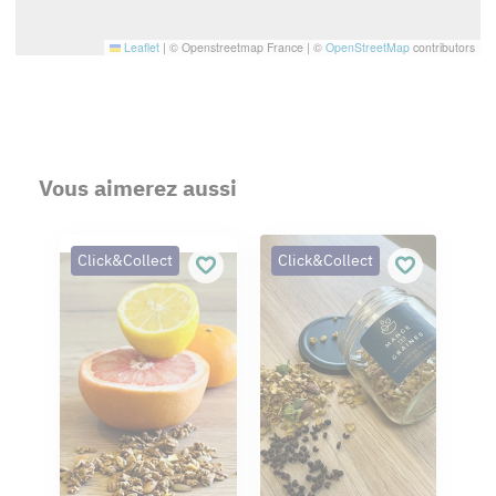
Leaflet
|
© Openstreetmap France | ©
OpenStreetMap
contributors
Vous aimerez aussi
Click&Collect
Click&Collect