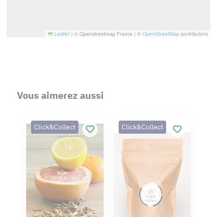
Leaflet
|
© Openstreetmap France | ©
OpenStreetMap
contributors
Vous aimerez aussi
Click&Collect
Click&Collect