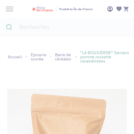
Panneau de gestion des cookies
Produit en Île-de-France
"LA BIGOUDENE" Sarrasin
Epicerie
Barre de
Accueil
pomme noisette
sucrée
céréales
caramélisées