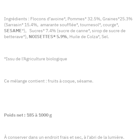
Ingrédients : Flocons d’avoine*, Pommes* 32.5%, Graines*25.3%
(Sarrasin* 15.4%, amarante soufflée*, tournesol*, courge*,
SESAME
*), Sucres* 7.4% (sucre de canne*, sirop de sucre de
betterave*),
NOISETTES
* 5.9%
, Huile de Colza*, Sel.
*Issu de l'Agriculture biologique
Ce mélange contient : fruits à coque, sésame.
Poids net : 185 à 1000 g
À conserver dans un endroit frais et sec, à l'abri de la lumière.