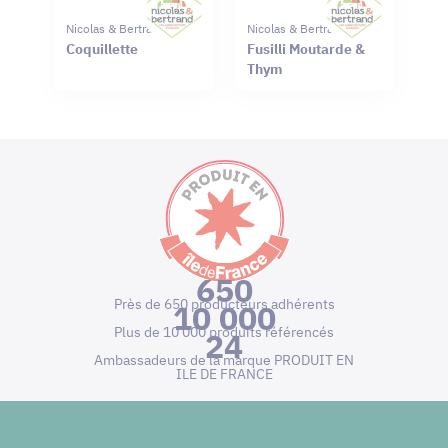
Nicolas & Bertrand
Nicolas & Bertrand
Coquillette
Fusilli Moutarde &
Thym
650
Près de 650 producteurs adhérents
10 000
Plus de 10 000 produits référencés
24
Ambassadeurs de la marque PRODUIT EN
ILE DE FRANCE