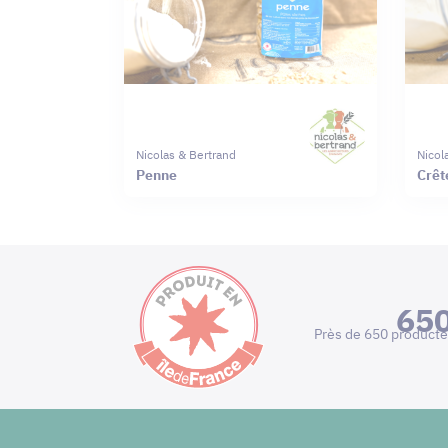
Nicolas & Bertrand
Nicol
Penne
Crêt
65
Près de 650 producte