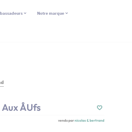
bassadeurs
Notre marque
nd
 Aux Åufs
vendu par
nicolas & bertrand