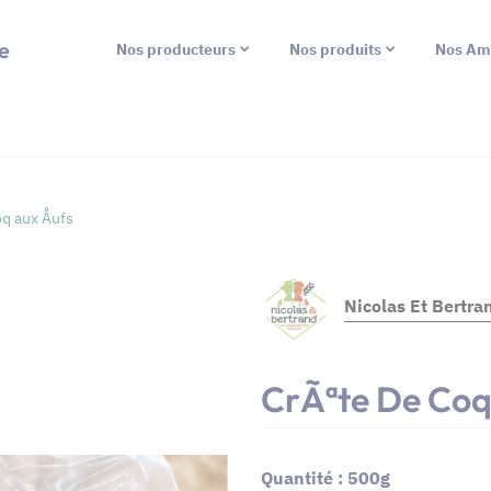
e
Nos producteurs
Nos produits
Nos Am
q aux Åufs
Nicolas Et Bertra
CrÃªte De Coq
Quantité : 500g