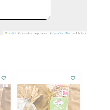
Leaflet
|
© Openstreetmap France | ©
OpenStreetMap
contributors