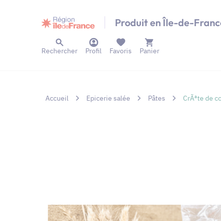
Panneau de gestion des cookies
Produit en Île-de-Franc
Rechercher
Profil
Favoris
Panier
Accueil
Epicerie salée
Pâtes
CrÃªte de co