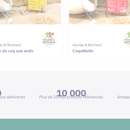
as Et Bertrand
Nicolas & Bertrand
e de coq aux œufs
Coquillette
0
10 000
urs adhérents
Plus de 10 000 produits référencés
Ambass