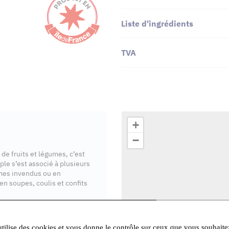
Liste d'ingrédients
TVA
+
−
 de fruits et légumes, c’est
uple s’est associé à plusieurs
gumes invendus ou en
n soupes, coulis et confits
utilise des cookies et vous donne le contrôle sur ceux que vous souhaite