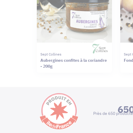
Sept Collines
Sept 
Aubergines confites à la coriandre
Fond
- 200g
65
Près de 650 producte