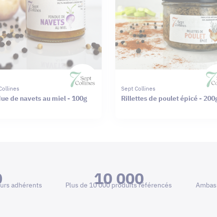
Collines
Sept Collines
ue de navets au miel - 100g
Rillettes de poulet épicé - 200
0
10 000
urs adhérents
Plus de 10 000 produits référencés
Ambass