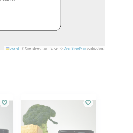
Leaflet
|
© Openstreetmap France | ©
OpenStreetMap
contributors