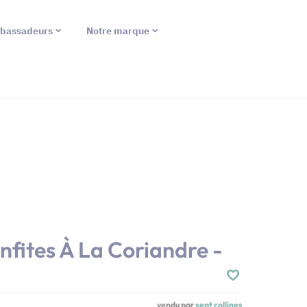
bassadeurs
Notre marque
fites À La Coriandre -
vendu par
sept collines