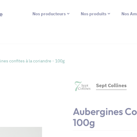
e
Nos producteurs
Nos produits
Nos Am
nes confites à la coriandre - 100g
Sept Collines
Aubergines Con
100g