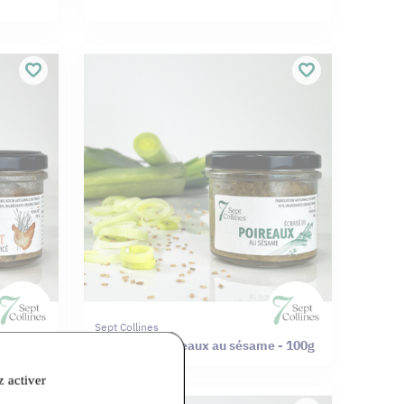
Sept Collines
g
Ecrasé de poireaux au sésame - 100g
z activer