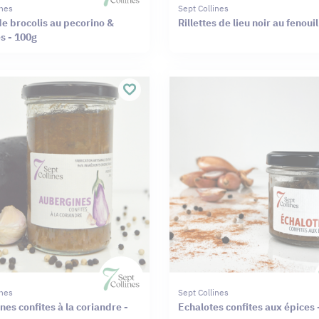
ines
Sept Collines
e brocolis au pecorino &
Rillettes de lieu noir au fenoui
 - 100g
ines
Sept Collines
es confites à la coriandre -
Echalotes confites aux épices 