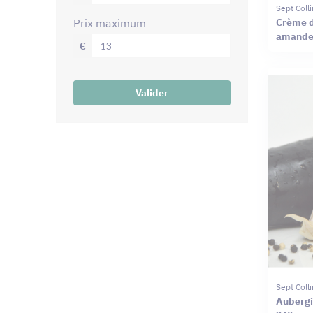
Sept Coll
Crème d
prix maximum
amandes
€
Valider
Sept Coll
Aubergin