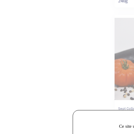
240g
Sept Coll
Escaliv
Ce site 