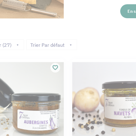
En s
r (27)
Trier Par défaut