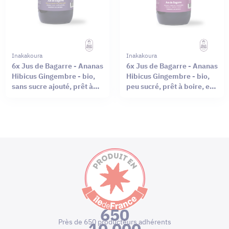
Inakakoura
Inakakoura
6x Jus de Bagarre - Ananas
6x Jus de Bagarre - Ananas
Hibicus Gingembre - bio,
Hibicus Gingembre - bio,
sans sucre ajouté, prêt à
peu sucré, prêt à boire, en
boire,en bouteille verre de
bouteille verre de 50cl
50cl
650
Près de 650 producteurs adhérents